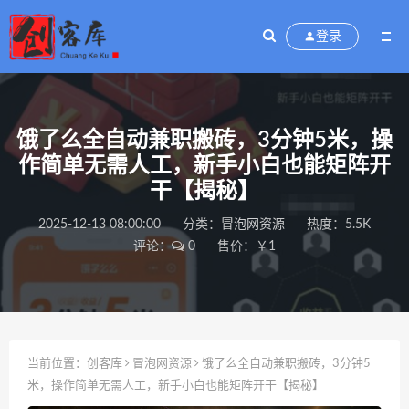
登录
饿了么全自动兼职搬砖，3分钟5米，操
作简单无需人工，新手小白也能矩阵开
干【揭秘】
2025-12-13 08:00:00
分类：
冒泡网资源
热度：5.5K
评论：
0
售价：￥1
当前位置：
创客库
冒泡网资源
饿了么全自动兼职搬砖，3分钟5
米，操作简单无需人工，新手小白也能矩阵开干【揭秘】