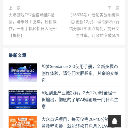
上一篇
下一篇
火爆游戏CS2全自动挂G捡
（16834期）缠论实战系统课
漏，賺米过个肥年，轻松操
程(更新12月)，理论解析+行
作，一部手机轻松日入5张+
情分解+买卖点捕捉，提升交
【揭秘】
易胜率，月收益突破50%
最新文章
即梦Seedance 2.0使用手册，全新多模态
创作体验，请你们大胆想象，其余的交给
它
A短剧全产业链拆解，2天12小时全程干
货输出，彻底的了解AI短剧是一门什么生
意
大众点评项目，每天仅需20-40分钟，跟
着教程实操，就能轻松开启月入1W+賺