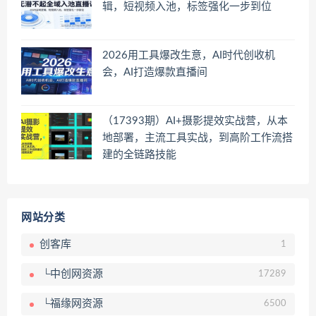
辑，短视频入池，标签强化一步到位
2026用工具爆改生意，AI时代创收机
会，AI打造爆款直播间
（17393期）AI+摄影提效实战营，从本
地部署，主流工具实战，到高阶工作流搭
建的全链路技能
网站分类
创客库
1
└中创网资源
17289
└福缘网资源
6500