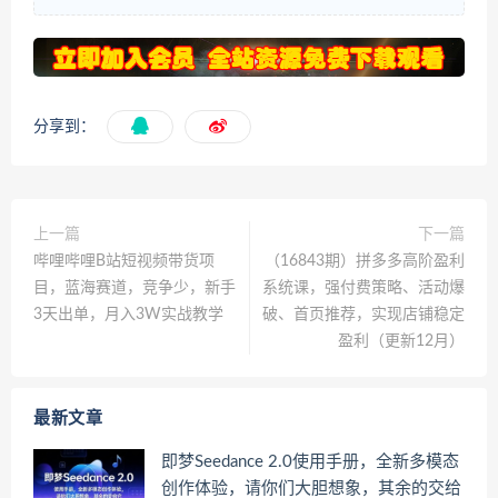
分享到：
上一篇
下一篇
哔哩哔哩B站短视频带货项
（16843期）拼多多高阶盈利
目，蓝海赛道，竞争少，新手
系统课，强付费策略、活动爆
3天出单，月入3W实战教学
破、首页推荐，实现店铺稳定
盈利（更新12月）
最新文章
即梦Seedance 2.0使用手册，全新多模态
创作体验，请你们大胆想象，其余的交给