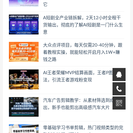
它
A短剧全产业链拆解，2天12小时全程干
货输出，彻底的了解AI短剧是一门什么生
意
大众点评项目，每天仅需20-40分钟，跟
着教程实操，就能轻松开启月入1W+賺
钱之路
AI王者荣耀MVP结算画面，王者P图新玩
法，引流王者游戏粉变现
汽车广告剪辑教学：从素材筛选到成片输
出，新手也能剪出高级感汽车大片
零基础学习书单剪辑，热门视频类型的完