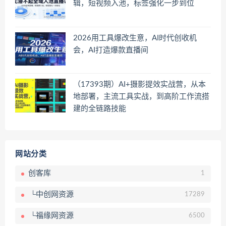
辑，短视频入池，标签强化一步到位
2026用工具爆改生意，AI时代创收机
会，AI打造爆款直播间
（17393期）AI+摄影提效实战营，从本
地部署，主流工具实战，到高阶工作流搭
建的全链路技能
网站分类
创客库
1
└中创网资源
17289
└福缘网资源
6500