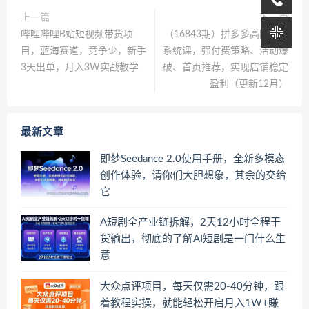
上一篇
下一篇
哔哩哔哩B站短视频带货项
（16843期）拼多多高阶盈利
目，蓝海赛道，竞争少，新手
系统课，强付费策略、活动爆
3天出单，月入3W实战教学
破、首页推荐，实现店铺稳定
盈利（更新12月）
最新文章
即梦Seedance 2.0使用手册，全新多模态
创作体验，请你们大胆想象，其余的交给
它
A短剧全产业链拆解，2天12小时全程干
货输出，彻底的了解AI短剧是一门什么生
意
大众点评项目，每天仅需20-40分钟，跟
着教程实操，就能轻松开启月入1W+賺