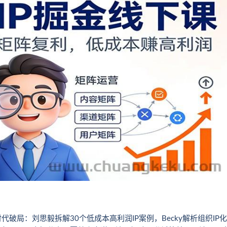
时代破局：刘思毅拆解30个低成本高利润IP案例，Becky解析组织IP化