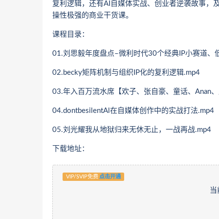
复利逻辑，还有AI自媒体实战、创业者逆袭故事，
操性极强的商业干货课。
课程目录：
01.刘思毅年度盘点–微利时代30个经典IP小赛道、
02.becky矩阵机制与组织IP化的复利逻辑.mp4
03.年入百万流水席【欢子、张自豪、童话、Anan、
04.dontbesilentAl在自媒体创作中的实战打法.mp4
05.刘光耀我从地狱归来无休无止，一战再战.mp4
下载地址：
VIP/SVIP免费
点击开通
当