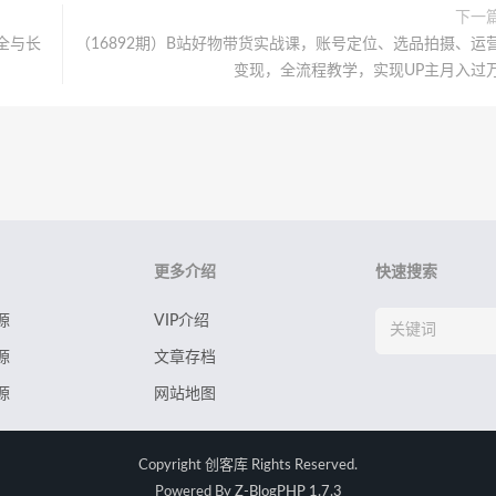
下一
安全与长
（16892期）B站好物带货实战课，账号定位、选品拍摄、运
变现，全流程教学，实现UP主月入过
更多介绍
快速搜索
源
VIP介绍
源
文章存档
源
网站地图
Copyright
创客库
Rights Reserved.
Powered By
Z-BlogPHP 1.7.3