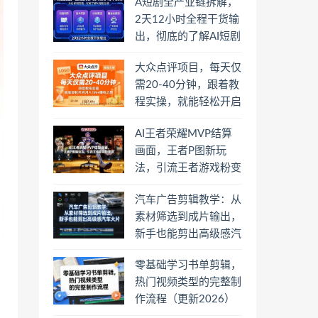
A短剧全产业链拆解，
2天12小时全程干货输
出，彻底的了解AI短剧
是一门什么生意
大众点评项目，每天仅
需20-40分钟，跟着教
程实操，就能轻松开启
月入1W+賺钱之路
AI王者荣耀MVP结算
画面，王者P图新玩
法，引流王者游戏粉变
现
汽车广告剪辑教学：从
素材筛选到成片输出，
新手也能剪出高级感汽
车大片
零基础学习书单剪辑，
热门视频类型的完整制
作流程（更新2026）