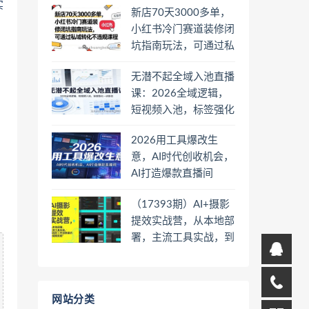
实
新店70天3000多单，
小红书冷门赛道装修闭
坑指南玩法，可通过私
域转化不违规课程
无潜不起全域入池直播
课：2026全域逻辑，
短视频入池，标签强化
一步到位
2026用工具爆改生
意，AI时代创收机会，
AI打造爆款直播间
（17393期）AI+摄影
提效实战营，从本地部
署，主流工具实战，到
高阶工作流搭建的全链
路技能
网站分类