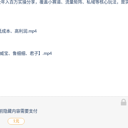
及年入百万实操分享，覆盖小赛道、流量矩阵、私域等核心玩法，是
低成本、高利润.mp4
威宝、鲁细细、君子】.mp4
前隐藏内容需要支付
1元