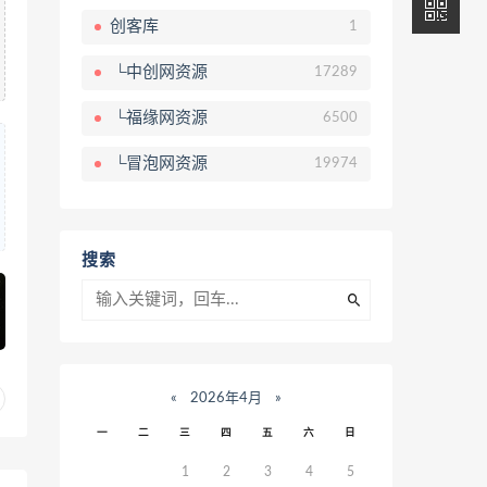
创客库
1
└中创网资源
17289
└福缘网资源
6500
└冒泡网资源
19974
搜索
«
2026年4月
»
一
二
三
四
五
六
日
1
2
3
4
5