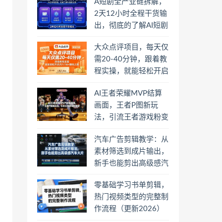
A短剧全产业链拆解，
2天12小时全程干货输
出，彻底的了解AI短剧
是一门什么生意
大众点评项目，每天仅
需20-40分钟，跟着教
程实操，就能轻松开启
月入1W+賺钱之路
AI王者荣耀MVP结算
画面，王者P图新玩
法，引流王者游戏粉变
现
汽车广告剪辑教学：从
素材筛选到成片输出，
新手也能剪出高级感汽
车大片
零基础学习书单剪辑，
热门视频类型的完整制
作流程（更新2026）