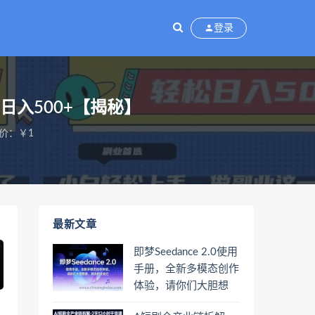
登录
入500+【揭秘】
价：￥1
最新文章
即梦Seedance 2.0使用
手册，全新多模态创作
体验，请你们大胆想
象，其余的交给它