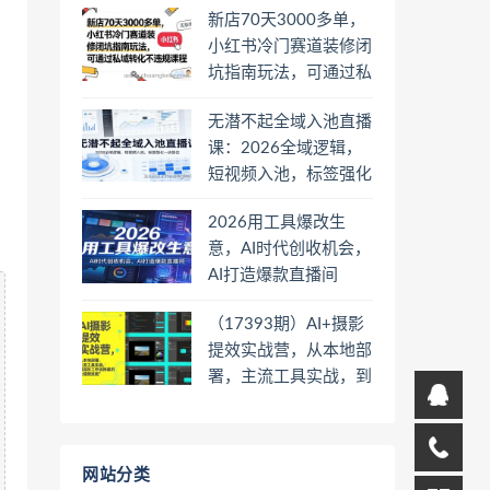
新店70天3000多单，
小红书冷门赛道装修闭
坑指南玩法，可通过私
域转化不违规课程
无潜不起全域入池直播
课：2026全域逻辑，
短视频入池，标签强化
一步到位
2026用工具爆改生
意，AI时代创收机会，
AI打造爆款直播间
（17393期）AI+摄影
提效实战营，从本地部
署，主流工具实战，到
高阶工作流搭建的全链
路技能
网站分类