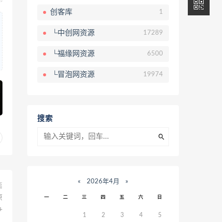
创客库
1
└中创网资源
17289
└福缘网资源
6500
└冒泡网资源
19974
搜索
«
2026年4月
»
篇
原
一
二
三
四
五
六
日
+
1
2
3
4
5