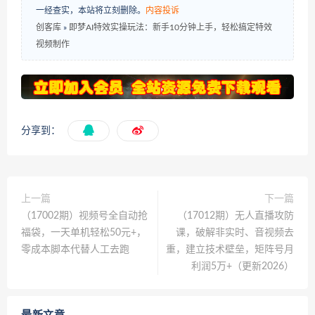
一经查实，本站将立刻删除。
内容投诉
创客库
»
即梦AI特效实操玩法：新手10分钟上手，轻松搞定特效
视频制作
分享到：
上一篇
下一篇
（17002期）视频号全自动抢
（17012期）无人直播攻防
福袋，一天单机轻松50元+，
课，破解非实时、音视频去
零成本脚本代替人工去跑
重，建立技术壁垒，矩阵号月
利润5万+（更新2026）