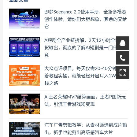
最新文章
即梦Seedance 2.0使用手册，全新多模态
创作体验，请你们大胆想象，其余的交给
它
A短剧全产业链拆解，2天12小时全程干
货输出，彻底的了解AI短剧是一门什么生
意
大众点评项目，每天仅需20-40分钟，跟
着教程实操，就能轻松开启月入1W+賺
钱之路
AI王者荣耀MVP结算画面，王者P图新玩
法，引流王者游戏粉变现
汽车广告剪辑教学：从素材筛选到成片输
出，新手也能剪出高级感汽车大片