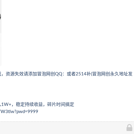
，资源失效请添加冒泡网创QQ：或者2514补(冒泡网创永久地址发
1W+，稳定持续收益，碎片时间搞定
4F7W3tlw?pwd=9999