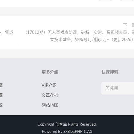
下一
+，零成
（17012期）无人直播攻防课，破解非实时、音视频去重，
立技术壁垒，矩阵号月利润5万+（更新2026
更多介绍
快速搜索
源
VIP介绍
源
文章存档
源
网站地图
Copyright
创客库
Rights Reserved.
Powered By
Z-BlogPHP 1.7.3