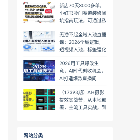
新店70天3000多单，
小红书冷门赛道装修闭
坑指南玩法，可通过私
域转化不违规课程
无潜不起全域入池直播
课：2026全域逻辑，
短视频入池，标签强化
一步到位
2026用工具爆改生
意，AI时代创收机会，
AI打造爆款直播间
（17393期）AI+摄影
提效实战营，从本地部
署，主流工具实战，到
高阶工作流搭建的全链
路技能
网站分类