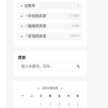
创客库
1
└中创网资源
17289
└福缘网资源
6500
└冒泡网资源
19974
搜索
«
2026年4月
»
一
二
三
四
五
六
日
1
2
3
4
5