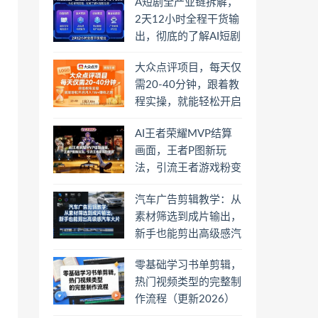
A短剧全产业链拆解，
2天12小时全程干货输
出，彻底的了解AI短剧
是一门什么生意
大众点评项目，每天仅
需20-40分钟，跟着教
程实操，就能轻松开启
月入1W+賺钱之路
AI王者荣耀MVP结算
画面，王者P图新玩
法，引流王者游戏粉变
现
汽车广告剪辑教学：从
素材筛选到成片输出，
新手也能剪出高级感汽
车大片
零基础学习书单剪辑，
热门视频类型的完整制
作流程（更新2026）