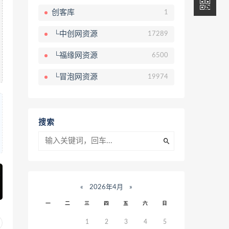
创客库
1
└中创网资源
17289
└福缘网资源
6500
└冒泡网资源
19974
搜索
«
2026年4月
»
一
二
三
四
五
六
日
1
2
3
4
5