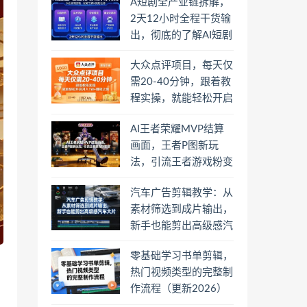
A短剧全产业链拆解，
2天12小时全程干货输
出，彻底的了解AI短剧
是一门什么生意
大众点评项目，每天仅
需20-40分钟，跟着教
程实操，就能轻松开启
月入1W+賺钱之路
AI王者荣耀MVP结算
画面，王者P图新玩
法，引流王者游戏粉变
现
汽车广告剪辑教学：从
素材筛选到成片输出，
新手也能剪出高级感汽
车大片
零基础学习书单剪辑，
热门视频类型的完整制
作流程（更新2026）