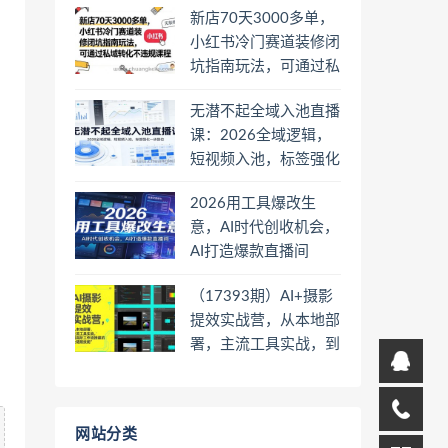
新店70天3000多单，
小红书冷门赛道装修闭
坑指南玩法，可通过私
域转化不违规课程
无潜不起全域入池直播
课：2026全域逻辑，
短视频入池，标签强化
一步到位
2026用工具爆改生
意，AI时代创收机会，
AI打造爆款直播间
（17393期）AI+摄影
提效实战营，从本地部
署，主流工具实战，到
高阶工作流搭建的全链
路技能
网站分类