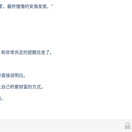
累，最终慢慢的安逸发家。”
，和非常充足的提醒信息了。
你直接说明白。
让自己积累财富的方式。
看。