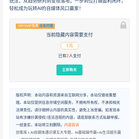
玩法，从趋势研判到变现落地，一步到位打通盈利闭环，
轻松成为玩转AI的自媒体风口赢家！
VIP/SVIP免费
点击开通
当前隐藏内容需要支付
1元
已有
2
人支付
立即购买
版权声明：本站内容和资源来自互联网分享，本站仅做收集整
理。本站仅提供信息存储空间服务，不拥有所有权，不承担相关
法律责任。请仔细辨认内容的真实性，避免上当受骗。如发现本
站有涉嫌抄袭侵权/违法违规的内容，请底部联系方式私聊举报，
一经查实，本站将立刻删除。
内容投诉
创客库
»
AI自媒体通识课五大专题，AI基础操作篇+AI生活娱乐篇