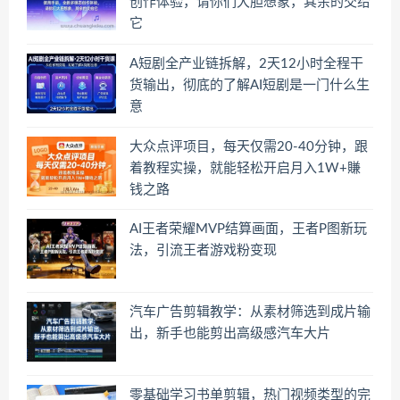
创作体验，请你们大胆想象，其余的交给
它
A短剧全产业链拆解，2天12小时全程干
货输出，彻底的了解AI短剧是一门什么生
意
大众点评项目，每天仅需20-40分钟，跟
着教程实操，就能轻松开启月入1W+賺
钱之路
AI王者荣耀MVP结算画面，王者P图新玩
法，引流王者游戏粉变现
汽车广告剪辑教学：从素材筛选到成片输
出，新手也能剪出高级感汽车大片
零基础学习书单剪辑，热门视频类型的完