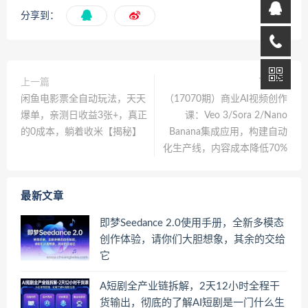
分享到：
上一篇
下一篇
闲鱼电影票全自动玩法，天天
（17070期）商业AI视频创作
爆单，亲测日收益3张+，真正
课：Veo 3/Sora 2/Nano
的0成本，躺着收米【揭秘】
Banana集成应用，构建自动
化生产线，内容成本降低70%
最新文章
即梦Seedance 2.0使用手册，全新多模态
创作体验，请你们大胆想象，其余的交给
它
A短剧全产业链拆解，2天12小时全程干
货输出，彻底的了解AI短剧是一门什么生