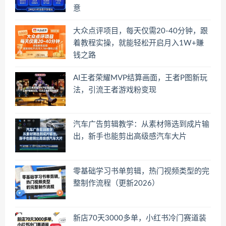
意
大众点评项目，每天仅需20-40分钟，跟
着教程实操，就能轻松开启月入1W+賺
钱之路
AI王者荣耀MVP结算画面，王者P图新玩
法，引流王者游戏粉变现
汽车广告剪辑教学：从素材筛选到成片输
出，新手也能剪出高级感汽车大片
零基础学习书单剪辑，热门视频类型的完
整制作流程（更新2026）
新店70天3000多单，小红书冷门赛道装