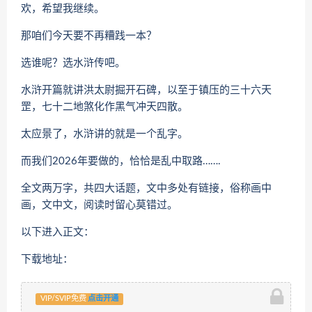
欢，希望我继续。
那咱们今天要不再糟践一本？
选谁呢？选水浒传吧。
水浒开篇就讲洪太尉掘开石碑，以至于镇压的三十六天
罡，七十二地煞化作黑气冲天四散。
太应景了，水浒讲的就是一个乱字。
而我们2026年要做的，恰恰是乱中取路…….
全文两万字，共四大话题，文中多处有链接，俗称画中
画，文中文，阅读时留心莫错过。
以下进入正文：
下载地址：
VIP/SVIP免费
点击开通