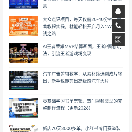
意
大众点评项目，每天仅需20-40分钟，跟
着教程实操，就能轻松开启月入1W+賺
钱之路
AI王者荣耀MVP结算画面，王者P图新玩
法，引流王者游戏粉变现
汽车广告剪辑教学：从素材筛选到成片输
出，新手也能剪出高级感汽车大片
零基础学习书单剪辑，热门视频类型的完
整制作流程（更新2026）
新店70天3000多单，小红书冷门赛道装