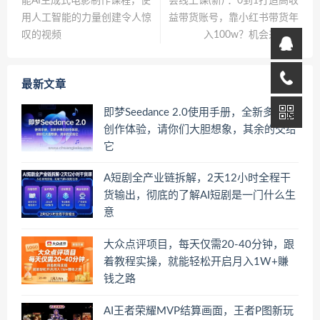
能AI生成式电影制作课程，使
会线上课(新) ：0到1打造高收
用人工智能的力量创建令人惊
益带货账号，靠小红书带货年
叹的视频
入100w？机会来了！
最新文章
即梦Seedance 2.0使用手册，全新多模态
创作体验，请你们大胆想象，其余的交给
它
A短剧全产业链拆解，2天12小时全程干
货输出，彻底的了解AI短剧是一门什么生
意
大众点评项目，每天仅需20-40分钟，跟
着教程实操，就能轻松开启月入1W+賺
钱之路
AI王者荣耀MVP结算画面，王者P图新玩