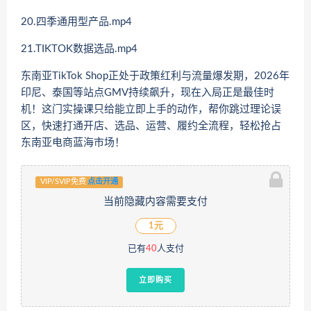
20.四季通用型产品.mp4
21.TIKTOK数据选品.mp4
东南亚TikTok Shop正处于政策红利与流量爆发期，2026年
印尼、泰国等站点GMV持续飙升，现在入局正是最佳时
机！这门实操课只给能立即上手的动作，帮你跳过理论误
区，快速打通开店、选品、运营、履约全流程，轻松抢占
东南亚电商蓝海市场！
VIP/SVIP免费
点击开通
当前隐藏内容需要支付
1元
已有
40
人支付
立即购买