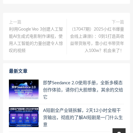
上一篇
下一篇
利l用Google Veo 3创建人工智
（17047期）2025小红书爆量
能AI生成式电影制作课程，使
会线上课(新) ：0到1打造高收
用人工智能的力量创建令人惊
益带货账号，靠小红书带货年
叹的视频
入100w？机会来了！
最新文章
即梦Seedance 2.0使用手册，全新多模态
创作体验，请你们大胆想象，其余的交给
它
A短剧全产业链拆解，2天12小时全程干
货输出，彻底的了解AI短剧是一门什么生
意