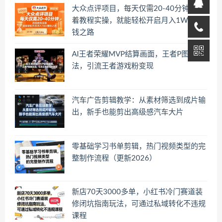
大众点评项目，每天仅需20-40分钟，跟
着教程实操，就能轻松开启月入1W+賺
钱之路
AI王者荣耀MVP结算画面，王者P图新玩
法，引流王者游戏粉变现
汽车广告剪辑教学：从素材筛选到成片输
出，新手也能剪出高级感汽车大片
零基础学习书单剪辑，热门视频类型的完
整制作流程（更新2026）
新店70天3000多单，小红书冷门赛道装
修闭坑指南玩法，可通过私域转化不违规
课程