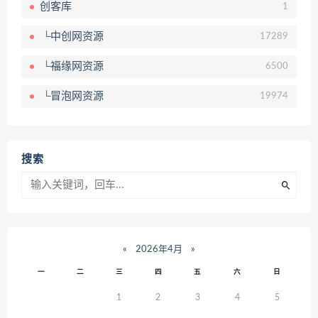
创客库
1
└中创网资源
17289
└福缘网资源
6500
└冒泡网资源
19974
搜索
«
2026年4月
»
一
二
三
四
五
六
日
1
2
3
4
5