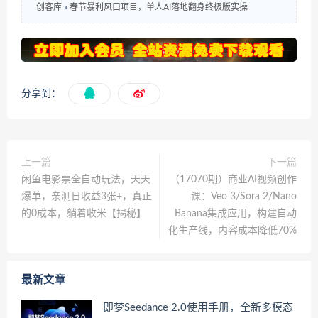
创客库
»
春节暴利风口项目，单人AI落地翻身终极版实操
分享到：
上一篇
下一篇
闲鱼电影票全自动玩法，天天
（17070期）商业AI视频创作
爆单，亲测日收益3张+，真正
课：Veo 3/Sora 2/Nano
的0成本，躺着收米【揭秘】
Banana集成应用，构建自动
化生产线，内容成本降低70%
最新文章
即梦Seedance 2.0使用手册，全新多模态