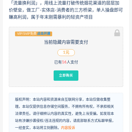
「流量换利润」，用线上流量打破传统烟花渠道的层层加
价壁垒，做工厂-实体店-消费者的三方桥梁，单人操盘即可
賺高利润，属于年末刚需暴利的轻资产项目
VIP/SVIP免费
点击开通
当前隐藏内容需要支付
1元
已有
16
人支付
立即购买
版权声明：本站内容和资源来自互联网分享，本站仅做收集整
理。本站仅提供信息存储空间服务，不拥有所有权，不承担相关
法律责任。请仔细辨认内容的真实性，避免上当受骗。如发现本
站有涉嫌抄袭侵权/违法违规的内容，请底部联系方式私聊举报，
一经查实，本站将立刻删除。
内容投诉