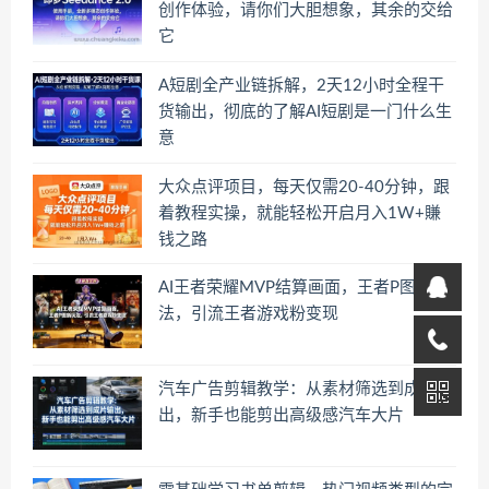
创作体验，请你们大胆想象，其余的交给
它
A短剧全产业链拆解，2天12小时全程干
货输出，彻底的了解AI短剧是一门什么生
意
大众点评项目，每天仅需20-40分钟，跟
着教程实操，就能轻松开启月入1W+賺
钱之路
AI王者荣耀MVP结算画面，王者P图新玩
法，引流王者游戏粉变现
汽车广告剪辑教学：从素材筛选到成片输
出，新手也能剪出高级感汽车大片