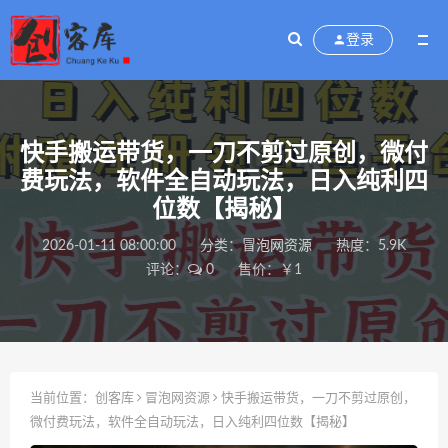
登录
快手搬运带货，一刀不剪过原创，微付
费玩法，软件全自动玩法，日入纯利四
位数【揭秘】
2026-01-11 08:00:00
分类：
冒泡网资源
热度：5.9K
评论：
0
售价：￥1
当前位置：
创客库
冒泡网资源
快手搬运带货，一刀不剪过原创，
微付费玩法，软件全自动玩法，日入纯利四位数【揭秘】