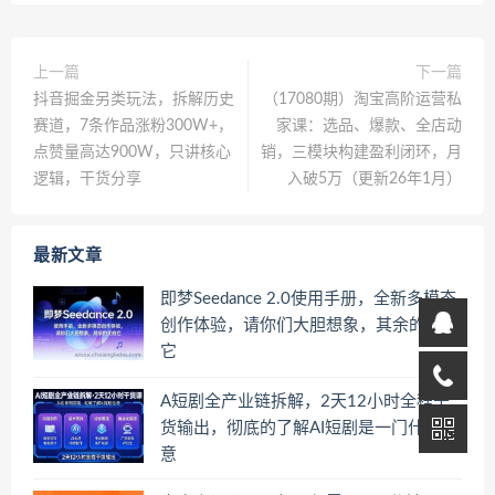
上一篇
下一篇
抖音掘金另类玩法，拆解历史
（17080期）淘宝高阶运营私
赛道，7条作品涨粉300W+，
家课：选品、爆款、全店动
点赞量高达900W，只讲核心
销，三模块构建盈利闭环，月
逻辑，干货分享
入破5万（更新26年1月）
最新文章
即梦Seedance 2.0使用手册，全新多模态
创作体验，请你们大胆想象，其余的交给
它
A短剧全产业链拆解，2天12小时全程干
货输出，彻底的了解AI短剧是一门什么生
意