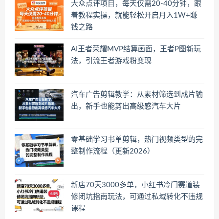
大众点评项目，每天仅需20-40分钟，跟
着教程实操，就能轻松开启月入1W+賺
钱之路
AI王者荣耀MVP结算画面，王者P图新玩
法，引流王者游戏粉变现
汽车广告剪辑教学：从素材筛选到成片输
出，新手也能剪出高级感汽车大片
零基础学习书单剪辑，热门视频类型的完
整制作流程（更新2026）
新店70天3000多单，小红书冷门赛道装
修闭坑指南玩法，可通过私域转化不违规
课程