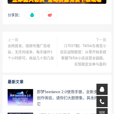
分享到：
上一篇
下一篇
全网首发，视频号撸广告收
（17037期）TikTok东南亚小
益，无任何成本，每天操作1
店实战陪跑营：从零开始系统
个小时即可，收益几十到几张
掌握TikTok小店运营全链路，
实现稳定出单与盈利
最新文章
即梦Seedance 2.0使用手册，全新多模态
创作体验，请你们大胆想象，其余的交给
它