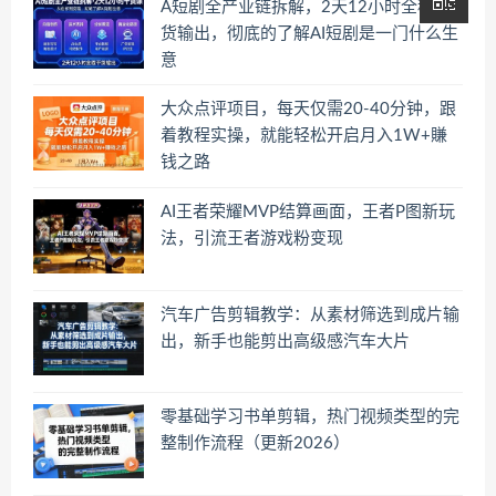
A短剧全产业链拆解，2天12小时全程干
货输出，彻底的了解AI短剧是一门什么生
意
大众点评项目，每天仅需20-40分钟，跟
着教程实操，就能轻松开启月入1W+賺
钱之路
AI王者荣耀MVP结算画面，王者P图新玩
法，引流王者游戏粉变现
汽车广告剪辑教学：从素材筛选到成片输
出，新手也能剪出高级感汽车大片
零基础学习书单剪辑，热门视频类型的完
整制作流程（更新2026）