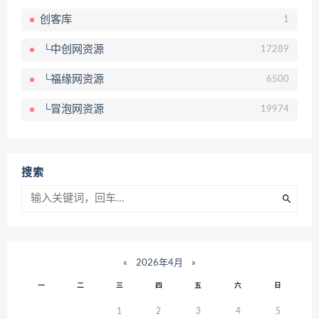
创客库
1
└中创网资源
17289
└福缘网资源
6500
└冒泡网资源
19974
搜索
«
2026年4月
»
一
二
三
四
五
六
日
1
2
3
4
5