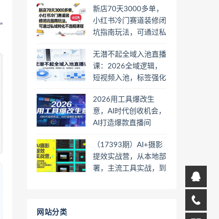
新店70天3000多单，
小红书冷门赛道装修闭
”
坑指南玩法，可通过私
域转化不违规课程
无潜不起全域入池直播
课：2026全域逻辑，
短视频入池，标签强化
一步到位
2026用工具爆改生
意，AI时代创收机会，
AI打造爆款直播间
（17393期）AI+摄影
提效实战营，从本地部
署，主流工具实战，到
高阶工作流搭建的全链
路技能
网站分类