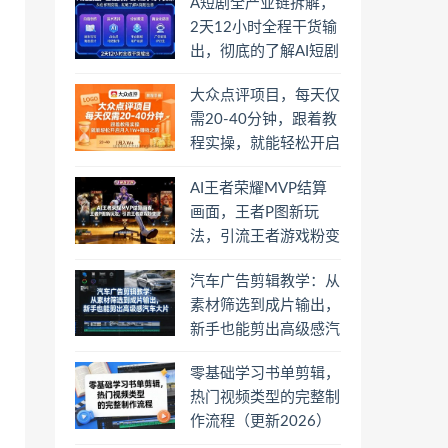
A短剧全产业链拆解，
2天12小时全程干货输
出，彻底的了解AI短剧
是一门什么生意
大众点评项目，每天仅
需20-40分钟，跟着教
程实操，就能轻松开启
月入1W+賺钱之路
AI王者荣耀MVP结算
画面，王者P图新玩
法，引流王者游戏粉变
现
汽车广告剪辑教学：从
素材筛选到成片输出，
新手也能剪出高级感汽
车大片
零基础学习书单剪辑，
热门视频类型的完整制
作流程（更新2026）