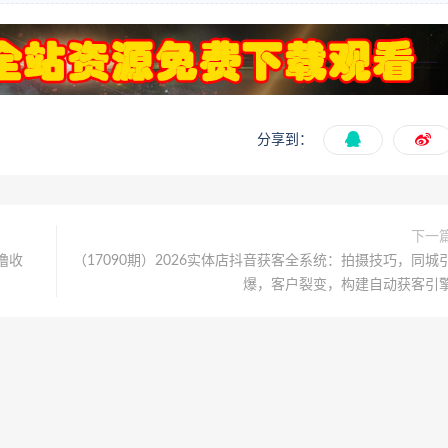
分享到：
下一
撸收
（17090期）2026实体店抖音获客全系统：拍摄技巧，同城
爆，客户裂变，构建自动获客引