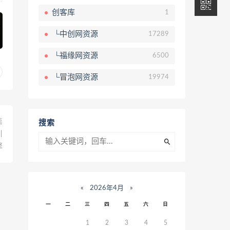
创客库
1
└中创网资源
17289
└福缘网资源
6500
└冒泡网资源
19974
篇
搜索
引
擎
«
2026年4月
»
一
二
三
四
五
六
日
1
2
3
4
5