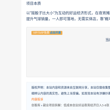
项目本质
以”摇骰子比大小”为互动的好运经济形式，在夜宵摊
提升气球销量，一人即可落地，无需实体店，靠”概
VIP/SVIP免费
点击开通
当
版权声明：本站内容和资源来自互联网分享，本站仅做收集
细辨认内容的真实性，避免上当受骗。如发现本站有涉嫌抄
内容投诉
创客库
»
副业项目拆解：低成本创业好运夜宵经济日入5-8张