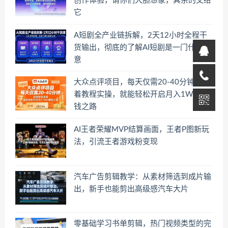
创作体验，请你们大胆想象，其余的交给
它
A短剧全产业链拆解，2天12小时全程干
货输出，彻底的了解AI短剧是一门什么生
意
大众点评项目，每天仅需20-40分钟，跟
着教程实操，就能轻松开启月入1W+賺
钱之路
AI王者荣耀MVP结算画面，王者P图新玩
法，引流王者游戏粉变现
汽车广告剪辑教学：从素材筛选到成片输
出，新手也能剪出高级感汽车大片
零基础学习书单剪辑，热门视频类型的完