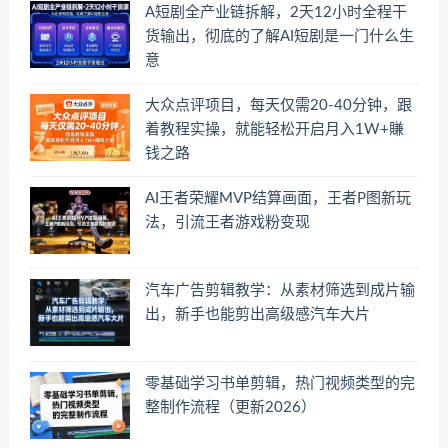
A短剧全产业链拆解，2天12小时全程干
货输出，彻底的了解AI短剧是一门什么生
意
大众点评项目，每天仅需20-40分钟，跟
着教程实操，就能轻松开启月入1W+賺
钱之路
AI王者荣耀MVP结算画面，王者P图新玩
法，引流王者游戏粉变现
汽车广告剪辑教学：从素材筛选到成片输
出，新手也能剪出高级感汽车大片
零基础学习书单剪辑，热门视频类型的完
整制作流程（更新2026）