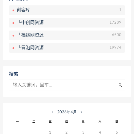
创客库
1
└中创网资源
17289
└福缘网资源
6500
└冒泡网资源
19974
搜索
«
2026年4月
»
一
二
三
四
五
六
日
1
2
3
4
5