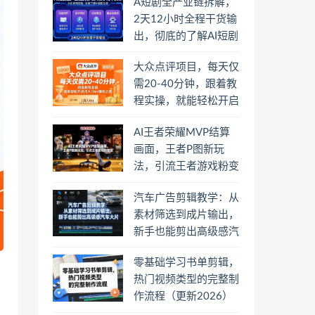
A短剧全产业链拆解，
2天12小时全程干货输
出，彻底的了解AI短剧
是一门什么生意
大众点评项目，每天仅
需20-40分钟，跟着教
程实操，就能轻松开启
月入1W+賺钱之路
AI王者荣耀MVP结算
画面，王者P图新玩
法，引流王者游戏粉变
现
汽车广告剪辑教学：从
素材筛选到成片输出，
新手也能剪出高级感汽
车大片
零基础学习书单剪辑，
热门视频类型的完整制
作流程（更新2026）