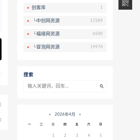
创客库
1
└中创网资源
17289
└福缘网资源
6500
└冒泡网资源
19974
搜索
篇
、
«
2026年4月
»
力
一
二
三
四
五
六
日
1
2
3
4
5