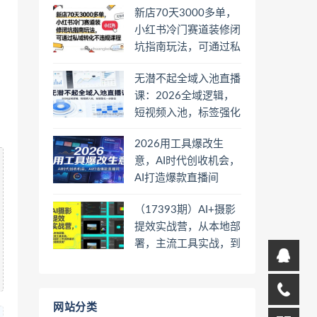
新店70天3000多单，
小红书冷门赛道装修闭
坑指南玩法，可通过私
域转化不违规课程
无潜不起全域入池直播
课：2026全域逻辑，
短视频入池，标签强化
一步到位
2026用工具爆改生
意，AI时代创收机会，
AI打造爆款直播间
（17393期）AI+摄影
提效实战营，从本地部
署，主流工具实战，到
高阶工作流搭建的全链
路技能
网站分类