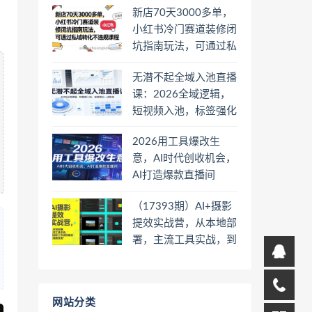
新店70天3000多单，
小红书冷门赛道装修闭
坑指南玩法，可通过私
域转化不违规课程
无潜不起全域入池直播
课：2026全域逻辑，
短视频入池，标签强化
一步到位
2026用工具爆改生
意，AI时代创收机会，
AI打造爆款直播间
（17393期）AI+摄影
提效实战营，从本地部
署，主流工具实战，到
高阶工作流搭建的全链
路技能
网站分类