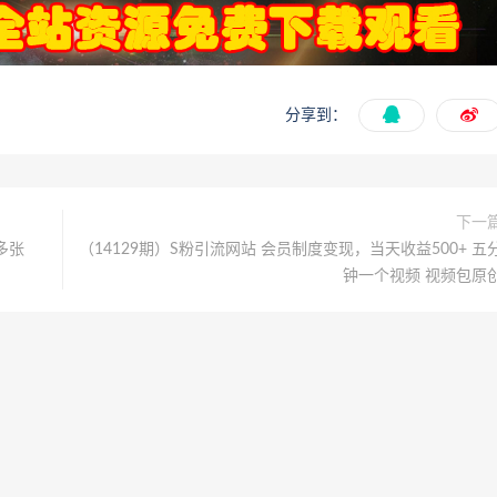
分享到：
下一
多张
（14129期）S粉引流网站 会员制度变现，当天收益500+ 五
钟一个视频 视频包原