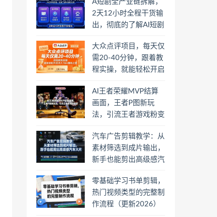
A短剧全产业链拆解，
2天12小时全程干货输
出，彻底的了解AI短剧
是一门什么生意
大众点评项目，每天仅
需20-40分钟，跟着教
程实操，就能轻松开启
月入1W+賺钱之路
AI王者荣耀MVP结算
画面，王者P图新玩
法，引流王者游戏粉变
现
汽车广告剪辑教学：从
素材筛选到成片输出，
新手也能剪出高级感汽
车大片
。
零基础学习书单剪辑，
热门视频类型的完整制
作流程（更新2026）