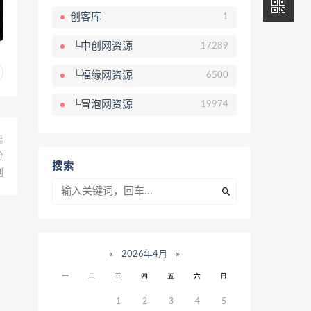
创客库
1
└中创网资源
17289
└福缘网资源
6500
└冒泡网资源
19974
篇
分
搜索
创
«
2026年4月
»
一
二
三
四
五
六
日
1
2
3
4
5