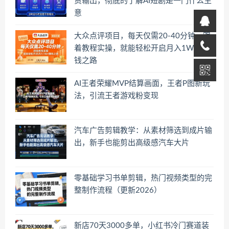
货输出，彻底的了解AI短剧是一门什么生
意
大众点评项目，每天仅需20-40分钟，跟
着教程实操，就能轻松开启月入1W+賺
钱之路
AI王者荣耀MVP结算画面，王者P图新玩
法，引流王者游戏粉变现
汽车广告剪辑教学：从素材筛选到成片输
出，新手也能剪出高级感汽车大片
零基础学习书单剪辑，热门视频类型的完
整制作流程（更新2026）
新店70天3000多单，小红书冷门赛道装