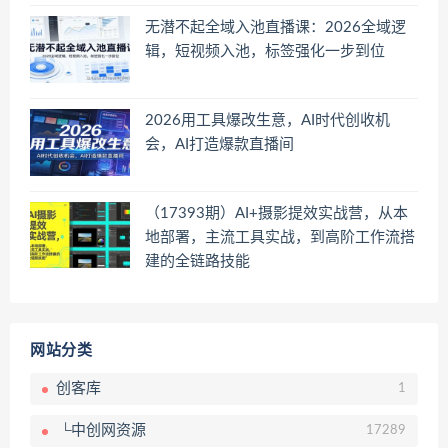
无潜不起全域入池直播课：2026全域逻
辑，短视频入池，标签强化一步到位
2026用工具爆改生意，AI时代创收机
会，AI打造爆款直播间
（17393期）AI+摄影提效实战营，从本
地部署，主流工具实战，到高阶工作流搭
建的全链路技能
网站分类
创客库
1
└中创网资源
17289