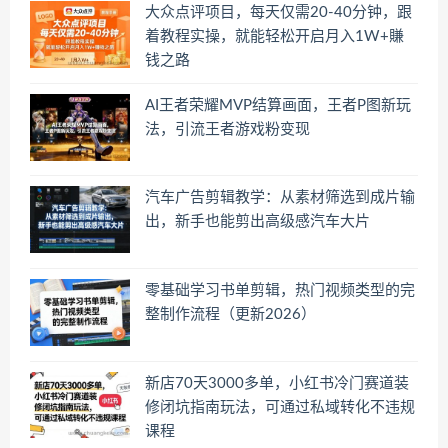
大众点评项目，每天仅需20-40分钟，跟
着教程实操，就能轻松开启月入1W+賺
钱之路
AI王者荣耀MVP结算画面，王者P图新玩
法，引流王者游戏粉变现
汽车广告剪辑教学：从素材筛选到成片输
出，新手也能剪出高级感汽车大片
零基础学习书单剪辑，热门视频类型的完
整制作流程（更新2026）
新店70天3000多单，小红书冷门赛道装
修闭坑指南玩法，可通过私域转化不违规
课程