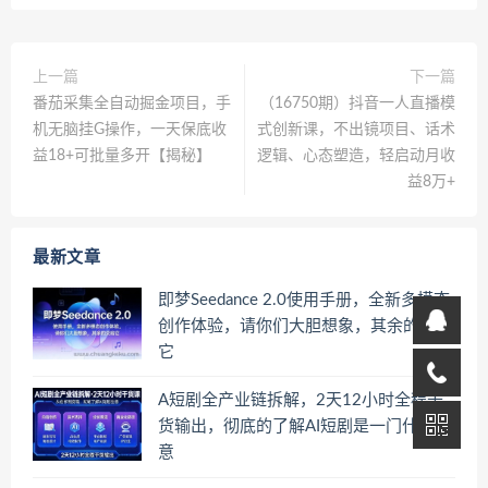
上一篇
下一篇
番茄采集全自动掘金项目，手
（16750期）抖音一人直播模
机无脑挂G操作，一天保底收
式创新课，不出镜项目、话术
益18+可批量多开【揭秘】
逻辑、心态塑造，轻启动月收
益8万+
最新文章
即梦Seedance 2.0使用手册，全新多模态
创作体验，请你们大胆想象，其余的交给
它
A短剧全产业链拆解，2天12小时全程干
货输出，彻底的了解AI短剧是一门什么生
意