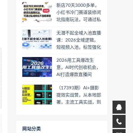
新店70天3000多单，
小红书冷门赛道装修闭
坑指南玩法，可通过私
域转化不违规课程
无潜不起全域入池直播
课：2026全域逻辑，
短视频入池，标签强化
一步到位
2026用工具爆改生
意，AI时代创收机会，
AI打造爆款直播间
（17393期）AI+摄影
提效实战营，从本地部
署，主流工具实战，到
高阶工作流搭建的全链
路技能
网站分类