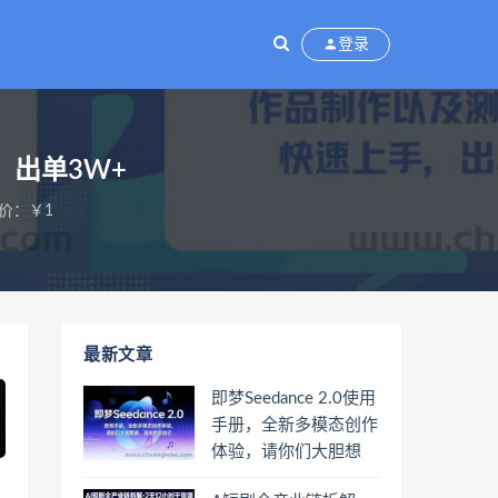
登录
，出单3W+
价：￥1
最新文章
即梦Seedance 2.0使用
手册，全新多模态创作
体验，请你们大胆想
象，其余的交给它