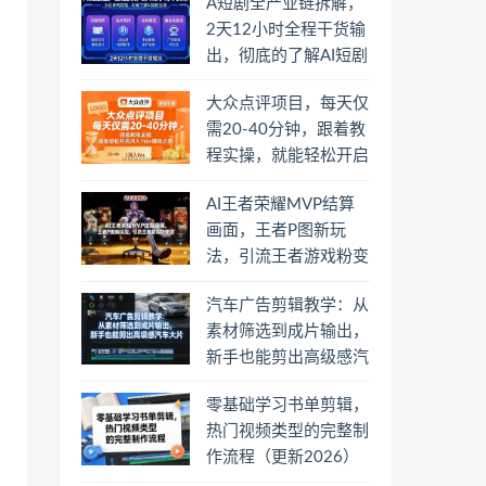
A短剧全产业链拆解，
2天12小时全程干货输
出，彻底的了解AI短剧
是一门什么生意
大众点评项目，每天仅
需20-40分钟，跟着教
程实操，就能轻松开启
月入1W+賺钱之路
AI王者荣耀MVP结算
画面，王者P图新玩
法，引流王者游戏粉变
现
汽车广告剪辑教学：从
素材筛选到成片输出，
新手也能剪出高级感汽
车大片
零基础学习书单剪辑，
热门视频类型的完整制
作流程（更新2026）