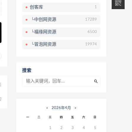
创客库
1
└中创网资源
17289
└福缘网资源
6500
└冒泡网资源
19974
搜索
篇
，
力
«
2026年4月
»
一
二
三
四
五
六
日
1
2
3
4
5