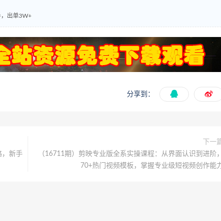
，出单3W+
分享到：
下一
略，新手
（16711期）剪映专业版全系实操课程：从界面认识到进阶
70+热门视频模板，掌握专业级短视频创作能