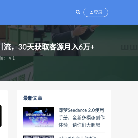
登录
引流，30天获取客源月入6万+
价：￥1
最新文章
即梦Seedance 2.0使用
手册，全新多模态创作
体验，请你们大胆想
象，其余的交给它