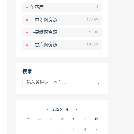
创客库
1
└中创网资源
17289
└福缘网资源
6500
└冒泡网资源
19974
搜索
«
2026年4月
»
一
二
三
四
五
六
日
1
2
3
4
5