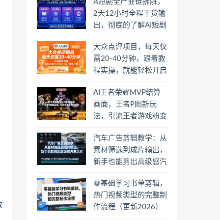
A短剧全产业链拆解，
2天12小时全程干货输
出，彻底的了解AI短剧
是一门什么生意
大众点评项目，每天仅
需20-40分钟，跟着教
程实操，就能轻松开启
月入1W+賺钱之路
AI王者荣耀MVP结算
画面，王者P图新玩
法，引流王者游戏粉变
现
汽车广告剪辑教学：从
素材筛选到成片输出，
新手也能剪出高级感汽
车大片
零基础学习书单剪辑，
热门视频类型的完整制
收
作流程（更新2026）