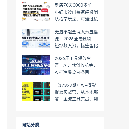
新店70天3000多单，
小红书冷门赛道装修闭
坑指南玩法，可通过私
域转化不违规课程
无潜不起全域入池直播
课：2026全域逻辑，
短视频入池，标签强化
一步到位
2026用工具爆改生
意，AI时代创收机会，
AI打造爆款直播间
（17393期）AI+摄影
提效实战营，从本地部
署，主流工具实战，到
高阶工作流搭建的全链
路技能
网站分类