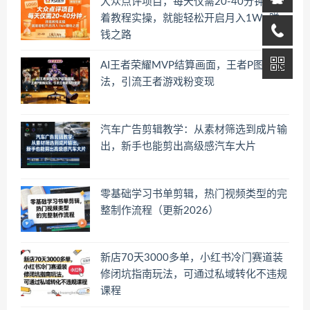
大众点评项目，每天仅需20-40分钟，跟
着教程实操，就能轻松开启月入1W+賺
钱之路
AI王者荣耀MVP结算画面，王者P图新玩
法，引流王者游戏粉变现
汽车广告剪辑教学：从素材筛选到成片输
出，新手也能剪出高级感汽车大片
零基础学习书单剪辑，热门视频类型的完
整制作流程（更新2026）
新店70天3000多单，小红书冷门赛道装
修闭坑指南玩法，可通过私域转化不违规
课程