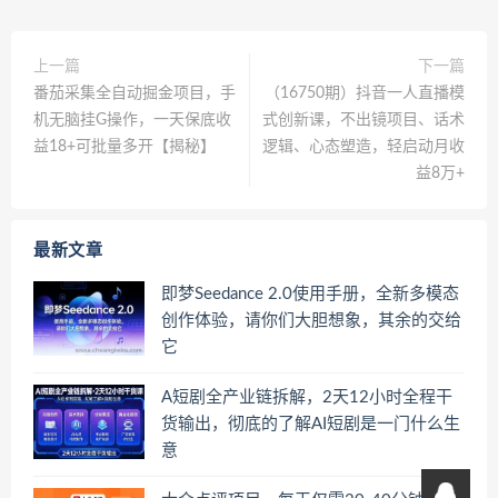
上一篇
下一篇
番茄采集全自动掘金项目，手
（16750期）抖音一人直播模
机无脑挂G操作，一天保底收
式创新课，不出镜项目、话术
益18+可批量多开【揭秘】
逻辑、心态塑造，轻启动月收
益8万+
最新文章
即梦Seedance 2.0使用手册，全新多模态
创作体验，请你们大胆想象，其余的交给
它
A短剧全产业链拆解，2天12小时全程干
货输出，彻底的了解AI短剧是一门什么生
意