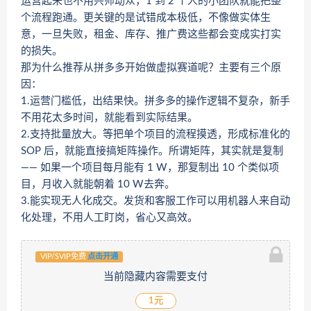
运营起来也不用兴师动众，1 到 2 个人的小团队就能把整
个流程跑通。更关键的是试错成本极低，不像做实体生
意，一旦失败，租金、库存、推广费这些都会变成实打实
的损失。
那为什么推荐从拼多多开始做虚拟赛道呢？主要有三个原
因：
1.运营门槛低，出结果快。拼多多的操作逻辑不复杂，新手
不用花太多时间，就能看到实际结果。
2.支持批量放大。等把单个项目的流程摸透，形成标准化的
SOP 后，就能直接搞矩阵操作。所谓矩阵，其实就是复制
—— 如果一个项目每月能有 1 W，那复制出 10 个类似项
目，月收入就能朝着 10 W去奔。
3.能实现无人化成交。发货和客服工作可以用机器人来自动
化处理，不用人工盯岗，省心又高效。
VIP/SVIP免费
点击开通
当前隐藏内容需要支付
1元