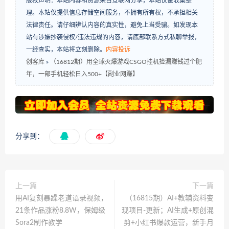
版权声明：本站内容和资源来自互联网分享，本站仅做收集整
理。本站仅提供信息存储空间服务，不拥有所有权，不承担相关
法律责任。请仔细辨认内容的真实性，避免上当受骗。如发现本
站有涉嫌抄袭侵权/违法违规的内容，请底部联系方式私聊举报，
一经查实，本站将立刻删除。
内容投诉
创客库
»
（16812期）用全球火爆游戏CSGO挂机捡漏赚钱过个肥
年，一部手机轻松日入500+【副业网赚】
分享到：
上一篇
下一篇
用AI复刻暴躁老道语录视频，
（16815期）AI+教辅资料变
21条作品涨粉8.8W，保姆级
现项目-更新；AI生成+原创混
Sora2制作教学
剪+小红书爆款运营，新手月