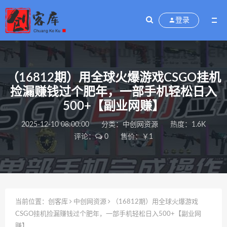
登录
（16812期）用全球火爆游戏CSGO挂机
捡漏赚钱过个肥年，一部手机轻松日入
500+【副业网赚】
2025-12-10 08:00:00
分类：
中创网资源
热度：1.6K
评论：
0
售价：￥1
当前位置：
创客库
中创网资源
（16812期）用全球火爆游戏
CSGO挂机捡漏赚钱过个肥年，一部手机轻松日入500+【副业网
赚】