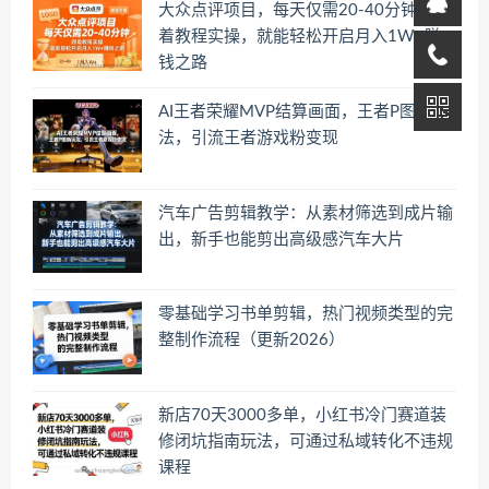
大众点评项目，每天仅需20-40分钟，跟
着教程实操，就能轻松开启月入1W+賺
钱之路
AI王者荣耀MVP结算画面，王者P图新玩
法，引流王者游戏粉变现
汽车广告剪辑教学：从素材筛选到成片输
出，新手也能剪出高级感汽车大片
零基础学习书单剪辑，热门视频类型的完
整制作流程（更新2026）
新店70天3000多单，小红书冷门赛道装
修闭坑指南玩法，可通过私域转化不违规
课程