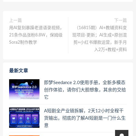
上一篇
下一篇
用AI复刻暴躁老道语录视频，
（16815期）AI+教辅资料变
21条作品涨粉8.8W，保姆级
现项目-更新；AI生成+原创混
Sora2制作教学
剪+小红书爆款运营，新手月
入2万+教程+资料
最新文章
即梦Seedance 2.0使用手册，全新多模态
创作体验，请你们大胆想象，其余的交给
它
A短剧全产业链拆解，2天12小时全程干
货输出，彻底的了解AI短剧是一门什么生
意