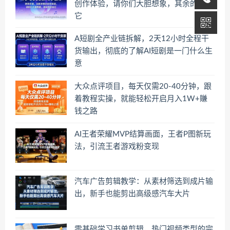
创作体验，请你们大胆想象，其余的交给
它
A短剧全产业链拆解，2天12小时全程干
货输出，彻底的了解AI短剧是一门什么生
意
大众点评项目，每天仅需20-40分钟，跟
着教程实操，就能轻松开启月入1W+賺
钱之路
AI王者荣耀MVP结算画面，王者P图新玩
法，引流王者游戏粉变现
汽车广告剪辑教学：从素材筛选到成片输
出，新手也能剪出高级感汽车大片
零基础学习书单剪辑，热门视频类型的完